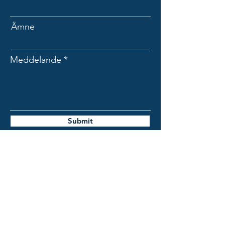
Ämne
Meddelande
Submit