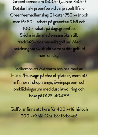
Greenfeemedlem 1500:- ( Junior 750:-)
Betalar halv greenfee vid varje speltillfälle.
Greenfeemedlemskap 2 kostar 750:-/år och
man får 50:- rabatt på greenfee 9 hål och
100:- rabatt på dagsgreenfee.
Skicka in din medlemsansökan till:
fredrik@waldemarsviksgolf.se
! Med
betalning via swish aktiverar vi ditt golf-id
inom en dag!
Välkomna att övernatta hos oss med er
Husbil/Husvagn på våra el-platser, inom 50
m finner ni shop, range, övningsgreen och
omklädningsrum med dusch/wc! ring och
boka på
0123-40479
!
Golfbilar finns att hyra för 400:-/18 hål och
300:-/9 hål. Obs, bör förbokas!