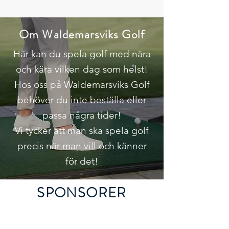
Om Waldemarsviks Golf
Här kan du spela golf med nära
och kära vilken dag som helst!
Hos oss på Waldemarsviks Golf
behöver du inte beställa eller
passa några tider!
Vi tycker att man ska spela golf
precis när man vill och känner
för det!
SPONSORER