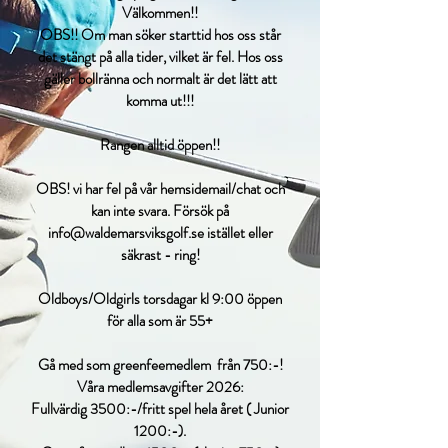
Välkommen!!
OBS!! Om man söker starttid hos oss står
det stängt på alla tider, vilket är fel. Hos oss
gäller bollränna och normalt är det lätt att
komma ut!!!
Rangen alltid öppen!!
OBS! vi har fel på vår hemsidemail/chat och
kan inte svara. Försök på
info@waldemarsviksgolf.se
istället eller
säkrast - ring!
Oldboys/Oldgirls torsdagar kl 9:00 öppen
för alla som är 55+
Gå med som greenfeemedlem från 750:-!
Våra medlemsavgifter 2026:
Fullvärdig 3500:-/fritt spel hela året ( Junior
1200:-).